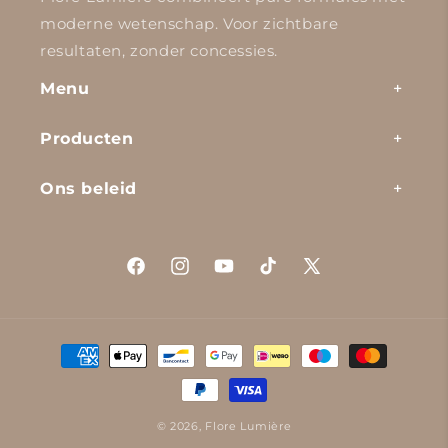
moderne wetenschap. Voor zichtbare
resultaten, zonder concessies.
Menu
Producten
Ons beleid
Facebook
Instagram
YouTube
TikTok
X
(voorheen
Twitter)
Betaalmethoden
© 2026,
Flore Lumière